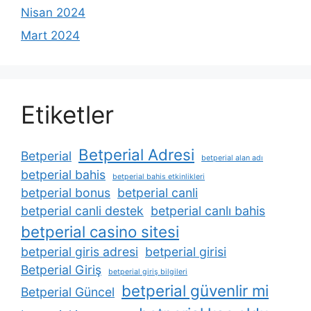
Nisan 2024
Mart 2024
Etiketler
Betperial Adresi
Betperial
betperial alan adı
betperial bahis
betperial bahis etkinlikleri
betperial bonus
betperial canli
betperial canli destek
betperial canlı bahis
betperial casino sitesi
betperial giris adresi
betperial girisi
Betperial Giriş
betperial giriş bilgileri
betperial güvenlir mi
Betperial Güncel