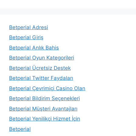
Betperial Adresi
Betperial Giriş
Betperial Anlık Bahis
Betperial Oyun Kategorileri
Betperial Ücretsiz Destek
Betperial Twitter Faydaları
Betperial Çevrimiçi Casino Olan
Betperial Bildirim Seçenekleri
Betperial Müşteri Avantajları
Betperial Yenilikçi Hizmet İçin
Betperial