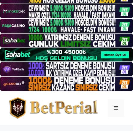
İçeriğe
atla
Menü