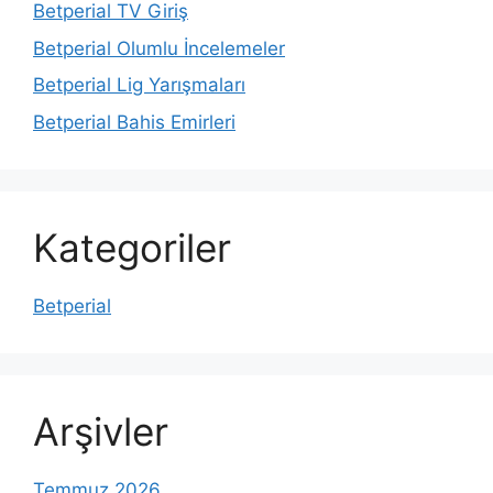
Betperial TV Giriş
Betperial Olumlu İncelemeler
Betperial Lig Yarışmaları
Betperial Bahis Emirleri
Kategoriler
Betperial
Arşivler
Temmuz 2026