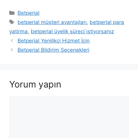
Kategoriler
Betperial
Etiketler
betperial müşteri avantajları
,
betperial para
yatirma
,
betperial üyelik süreci i̇stiyorsanız
Betperial Yenilikçi Hizmet İçin
Betperial Bildirim Seçenekleri
Yorum yapın
Yorum