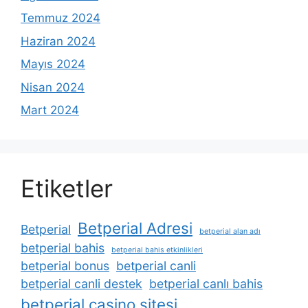
Temmuz 2024
Haziran 2024
Mayıs 2024
Nisan 2024
Mart 2024
Etiketler
Betperial Adresi
Betperial
betperial alan adı
betperial bahis
betperial bahis etkinlikleri
betperial bonus
betperial canli
betperial canli destek
betperial canlı bahis
betperial casino sitesi