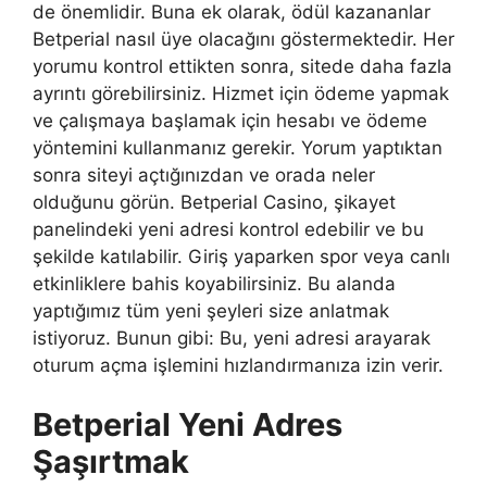
de önemlidir. Buna ek olarak, ödül kazananlar
Betperial nasıl üye olacağını göstermektedir. Her
yorumu kontrol ettikten sonra, sitede daha fazla
ayrıntı görebilirsiniz. Hizmet için ödeme yapmak
ve çalışmaya başlamak için hesabı ve ödeme
yöntemini kullanmanız gerekir. Yorum yaptıktan
sonra siteyi açtığınızdan ve orada neler
olduğunu görün. Betperial Casino, şikayet
panelindeki yeni adresi kontrol edebilir ve bu
şekilde katılabilir. Giriş yaparken spor veya canlı
etkinliklere bahis koyabilirsiniz. Bu alanda
yaptığımız tüm yeni şeyleri size anlatmak
istiyoruz. Bunun gibi: Bu, yeni adresi arayarak
oturum açma işlemini hızlandırmanıza izin verir.
Betperial Yeni Adres
Şaşırtmak