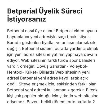
Betperial Üyelik Süreci
İstiyorsanız
Betperial nasıl üye olunur.Betperial video oyunu
hayranlarını yeni adresiyle şaşırtmak istiyor.
Burada gösterilen fiyatlar ve anlaşmalar sık sık
değişir. Betperial sistemi burada yardımcı olmak
için yeni adres sitesine yatırım yapmaya devam
ediyor. Web sitesinin farklı türde spor bahisleri
vardır, örneğin: Dövüş Sanatları- Voleybol-
Hentbol- Kriket- Billiards Web sitesinin yeni
adresi Betperial yeni adres kaydı artık açık
değil. Siteye erişmek için, eskisinden farklı olan
Betperial yeni adresi kullanmanız gerekir. Birçok
kişi çok popüler olduğu için şirketin web sitesine
erişemez. Bazen, belirli dönemlerde haftada 2