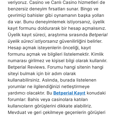
veriyoruz. Casino ve Canlı Casino hizmetleri de
benzersiz deneyim fırsatları sunar. Bingo ve
çevrimiçi bahisler gibi oynamanın başka yolları
da var. Bunu deneyimlemek istiyorsanız, üyelik
kayıt formunu doldurarak bir hesap açmalısınız.
Üyelik kayıt süreci, araştırma sırasında
Betperial
üyelik süreci i̇stiyorsanız
güvenilirliğini belirler.
Hesap açmak isteyenlerin önceliği, kayıt
formunu açmak ve bilgileri listelemektir. Kimlik
numarası girilmez ve kişisel bilgi olarak kullanılır.
Betperial Reviews. Forumu hangi sitenin hangi
siteyi bulmak için bir adım olarak
kullanabilirsiniz. Aslında, burada listelenen
yorumlar ne ilgilendiğinizi netleştirmeye
yardımcı olacaktır. Bu
Betperial Kayıt
konudaki
forumlar: Bahis veya casinolara katılan
kullanıcıların görüşlerini dikkate alabiliriz.
Mevduat ve geri çekilmeye geçenlerin görüşleri