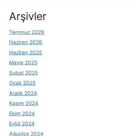
Arşivler
Temmuz 2026
Haziran 2026
Haziran 2025
Mayıs 2025
Şubat 2025
Ocak 2025
Aralık 2024
Kasım 2024
Ekim 2024
Eylül 2024
Ağustos 2024