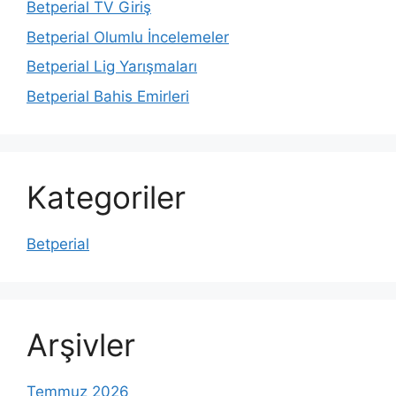
Betperial TV Giriş
Betperial Olumlu İncelemeler
Betperial Lig Yarışmaları
Betperial Bahis Emirleri
Kategoriler
Betperial
Arşivler
Temmuz 2026