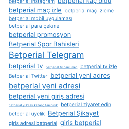
betperial kaç oldu
betperial instagram
betperial maç izle
betperial maç izleme
betperial mobil uygulaması
betperial para çekme
betperial promosyon
Betperial Spor Bahisleri
Betperial Telegram
betperial tv
betperial tv izle
betperial tv canli maç
betperial yeni adres
Betperial Twitter
betperial yeni adresi
betperial yeni giriş adresi
betperial ziyaret edin
betperial yüksek kazanç tanınırlık
Betperial Şikayet
betperial üyelik
giris betperial
giris adresi betperial