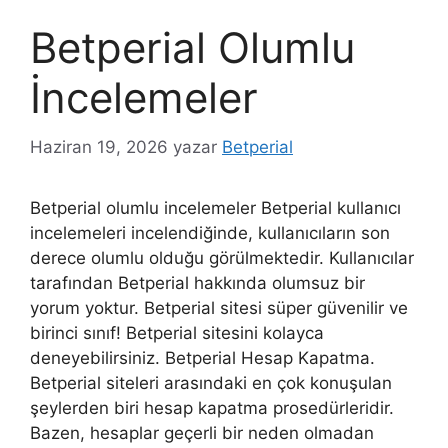
Betperial Olumlu
İncelemeler
Haziran 19, 2026
yazar
Betperial
Betperial olumlu incelemeler Betperial kullanıcı
incelemeleri incelendiğinde, kullanıcıların son
derece olumlu olduğu görülmektedir. Kullanıcılar
tarafından Betperial hakkında olumsuz bir
yorum yoktur. Betperial sitesi süper güvenilir ve
birinci sınıf! Betperial sitesini kolayca
deneyebilirsiniz. Betperial Hesap Kapatma.
Betperial siteleri arasındaki en çok konuşulan
şeylerden biri hesap kapatma prosedürleridir.
Bazen, hesaplar geçerli bir neden olmadan