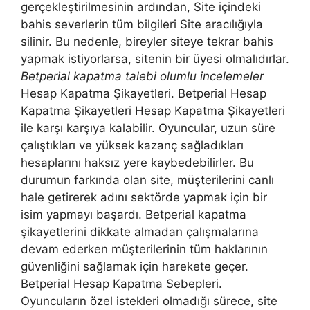
gerçekleştirilmesinin ardından, Site içindeki
bahis severlerin tüm bilgileri Site aracılığıyla
silinir. Bu nedenle, bireyler siteye tekrar bahis
yapmak istiyorlarsa, sitenin bir üyesi olmalıdırlar.
Betperial kapatma talebi olumlu incelemeler
Hesap Kapatma Şikayetleri. Betperial Hesap
Kapatma Şikayetleri Hesap Kapatma Şikayetleri
ile karşı karşıya kalabilir. Oyuncular, uzun süre
çalıştıkları ve yüksek kazanç sağladıkları
hesaplarını haksız yere kaybedebilirler. Bu
durumun farkında olan site, müşterilerini canlı
hale getirerek adını sektörde yapmak için bir
isim yapmayı başardı. Betperial kapatma
şikayetlerini dikkate almadan çalışmalarına
devam ederken müşterilerinin tüm haklarının
güvenliğini sağlamak için harekete geçer.
Betperial Hesap Kapatma Sebepleri.
Oyuncuların özel istekleri olmadığı sürece, site