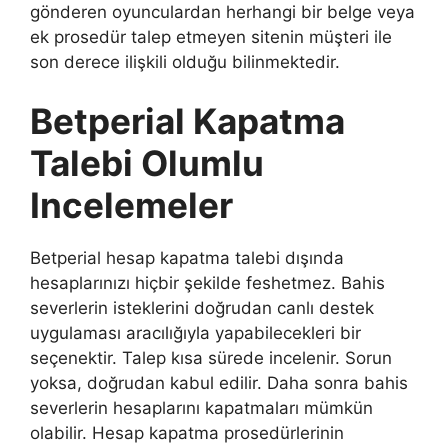
gönderen oyunculardan herhangi bir belge veya
ek prosedür talep etmeyen sitenin müşteri ile
son derece ilişkili olduğu bilinmektedir.
Betperial Kapatma
Talebi Olumlu
Incelemeler
Betperial hesap kapatma talebi dışında
hesaplarınızı hiçbir şekilde feshetmez. Bahis
severlerin isteklerini doğrudan canlı destek
uygulaması aracılığıyla yapabilecekleri bir
seçenektir. Talep kısa sürede incelenir. Sorun
yoksa, doğrudan kabul edilir. Daha sonra bahis
severlerin hesaplarını kapatmaları mümkün
olabilir. Hesap kapatma prosedürlerinin