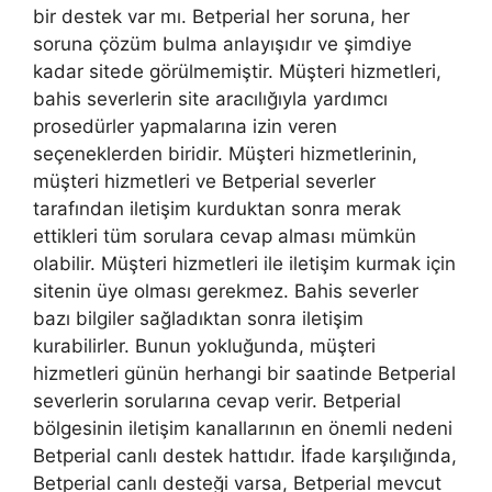
bir destek var mı. Betperial her soruna, her
soruna çözüm bulma anlayışıdır ve şimdiye
kadar sitede görülmemiştir. Müşteri hizmetleri,
bahis severlerin site aracılığıyla yardımcı
prosedürler yapmalarına izin veren
seçeneklerden biridir. Müşteri hizmetlerinin,
müşteri hizmetleri ve Betperial severler
tarafından iletişim kurduktan sonra merak
ettikleri tüm sorulara cevap alması mümkün
olabilir. Müşteri hizmetleri ile iletişim kurmak için
sitenin üye olması gerekmez. Bahis severler
bazı bilgiler sağladıktan sonra iletişim
kurabilirler. Bunun yokluğunda, müşteri
hizmetleri günün herhangi bir saatinde Betperial
severlerin sorularına cevap verir. Betperial
bölgesinin iletişim kanallarının en önemli nedeni
Betperial canlı destek hattıdır. İfade karşılığında,
Betperial canlı desteği varsa, Betperial mevcut