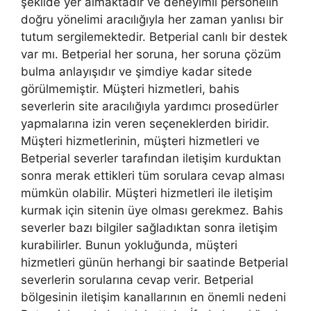
şekilde yer almaktadır ve deneyimli personelin
doğru yönelimi aracılığıyla her zaman yanlısı bir
tutum sergilemektedir. Betperial canlı bir destek
var mı. Betperial her soruna, her soruna çözüm
bulma anlayışıdır ve şimdiye kadar sitede
görülmemiştir. Müşteri hizmetleri, bahis
severlerin site aracılığıyla yardımcı prosedürler
yapmalarına izin veren seçeneklerden biridir.
Müşteri hizmetlerinin, müşteri hizmetleri ve
Betperial severler tarafından iletişim kurduktan
sonra merak ettikleri tüm sorulara cevap alması
mümkün olabilir. Müşteri hizmetleri ile iletişim
kurmak için sitenin üye olması gerekmez. Bahis
severler bazı bilgiler sağladıktan sonra iletişim
kurabilirler. Bunun yokluğunda, müşteri
hizmetleri günün herhangi bir saatinde Betperial
severlerin sorularına cevap verir. Betperial
bölgesinin iletişim kanallarının en önemli nedeni