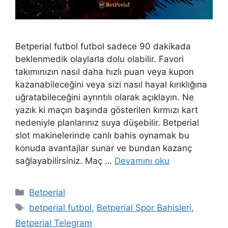
Betperial futbol futbol sadece 90 dakikada
beklenmedik olaylarla dolu olabilir. Favori
takımınızın nasıl daha hızlı puan veya kupon
kazanabileceğini veya sizi nasıl hayal kırıklığına
uğratabileceğini ayrıntılı olarak açıklayın. Ne
yazık ki maçın başında gösterilen kırmızı kart
nedeniyle planlarınız suya düşebilir. Betperial
slot makinelerinde canlı bahis oynamak bu
konuda avantajlar sunar ve bundan kazanç
sağlayabilirsiniz. Maç …
Devamını oku
Kategoriler
Betperial
Etiketler
betperial futbol
,
Betperial Spor Bahisleri
,
Betperial Telegram