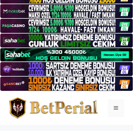
İçeriğe
atla
Menü