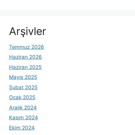
Arşivler
Temmuz 2026
Haziran 2026
Haziran 2025
Mayıs 2025
Şubat 2025
Ocak 2025
Aralık 2024
Kasım 2024
Ekim 2024