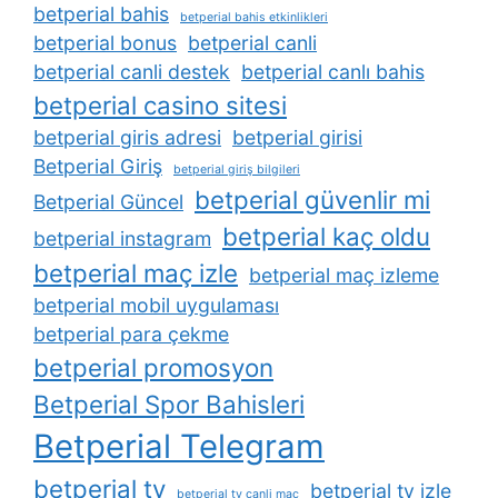
betperial bahis
betperial bahis etkinlikleri
betperial bonus
betperial canli
betperial canli destek
betperial canlı bahis
betperial casino sitesi
betperial giris adresi
betperial girisi
Betperial Giriş
betperial giriş bilgileri
betperial güvenlir mi
Betperial Güncel
betperial kaç oldu
betperial instagram
betperial maç izle
betperial maç izleme
betperial mobil uygulaması
betperial para çekme
betperial promosyon
Betperial Spor Bahisleri
Betperial Telegram
betperial tv
betperial tv izle
betperial tv canli maç