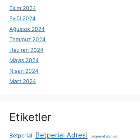
Ekim 2024
Eylül 2024
Ağustos 2024
Temmuz 2024
Haziran 2024
Mayıs 2024
Nisan 2024
Mart 2024
Etiketler
Betperial Adresi
Betperial
betperial alan adı