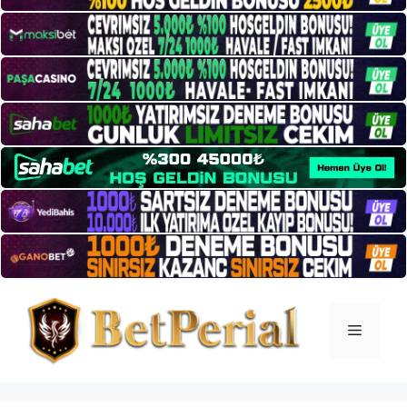
İçeriğe
atla
Menü