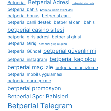
Betperial Adresi
Betperial
betperial alan adı
betperial bahis
betperial bahis etkinlikleri
betperial bonus
betperial canli
betperial canli destek
betperial canlı bahis
betperial casino sitesi
betperial giris adresi
betperial girisi
Betperial Giriş
betperial giriş bilgileri
betperial güvenlir mi
Betperial Güncel
betperial kaç oldu
betperial instagram
betperial maç izle
betperial maç izleme
betperial mobil uygulaması
betperial para çekme
betperial promosyon
Betperial Spor Bahisleri
Betperial Telegram