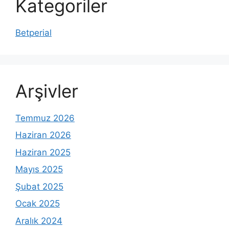
Kategoriler
Betperial
Arşivler
Temmuz 2026
Haziran 2026
Haziran 2025
Mayıs 2025
Şubat 2025
Ocak 2025
Aralık 2024