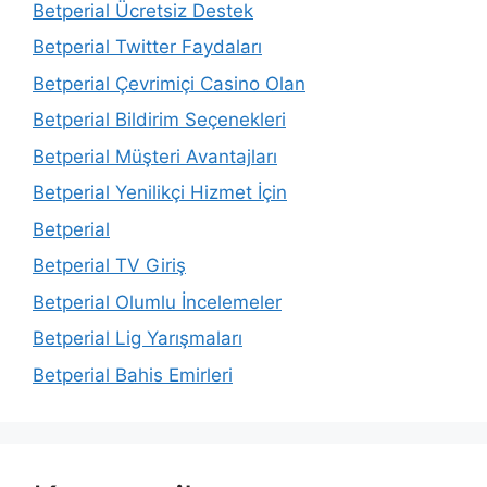
Betperial Ücretsiz Destek
Betperial Twitter Faydaları
Betperial Çevrimiçi Casino Olan
Betperial Bildirim Seçenekleri
Betperial Müşteri Avantajları
Betperial Yenilikçi Hizmet İçin
Betperial
Betperial TV Giriş
Betperial Olumlu İncelemeler
Betperial Lig Yarışmaları
Betperial Bahis Emirleri