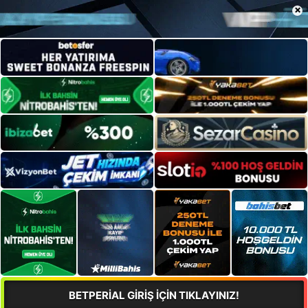
×
BETPERİAL GİRİŞ İÇİN TIKLAYINIZ!