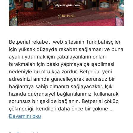
Betperial rekabet web sitesinin Türk bahisçiler
için yüksek düzeyde rekabet sağlaması ve buna
ayak uydurmak için çabalayanların onları
bırakmaları için baskı yapmaya çalışabilmesi
nedeniyle bu oldukça zordur. Betperial yeni
adresinizi anında güncelleyerek sorunsuz bir
bağlantıya sahip olmanızı sağlayacaktır. Işık
hızında diferansiyel bağlantılarımızı kullanarak
sorunsuz bir şekilde bağlanın. Betperial çöküp
çökmediği, kendileri daha önce bir çökme …
Devamını oku