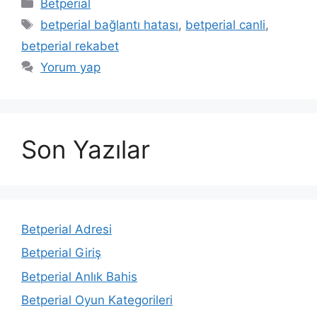
Kategoriler
Betperial
Etiketler
betperial bağlantı hatası
,
betperial canli
,
betperial rekabet
Yorum yap
Son Yazılar
Betperial Adresi
Betperial Giriş
Betperial Anlık Bahis
Betperial Oyun Kategorileri