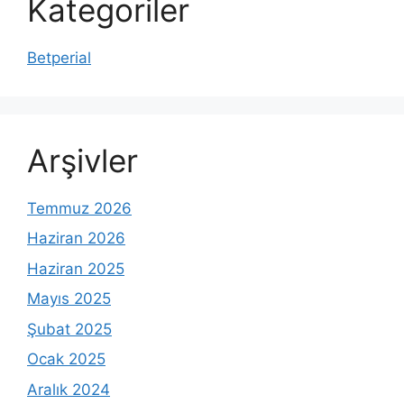
Kategoriler
Betperial
Arşivler
Temmuz 2026
Haziran 2026
Haziran 2025
Mayıs 2025
Şubat 2025
Ocak 2025
Aralık 2024