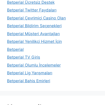
Betperial Ücretsiz Destek
Betperial Twitter Faydaları
Betperial Çevrimiçi Casino Olan
Betperial Bildirim Seçenekleri
Betperial Müşteri Avantajları
Betperial Yenilikçi Hizmet İçin
Betperial
Betperial TV Giriş
Betperial Olumlu İncelemeler
Betperial Lig Yarışmaları
Betperial Bahis Emirleri