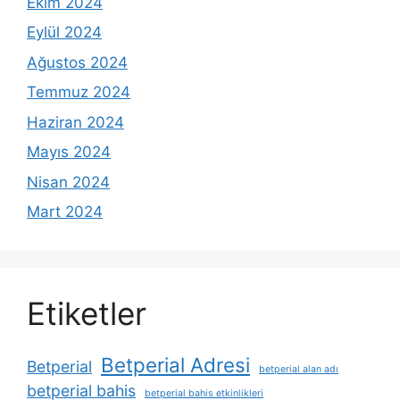
Ekim 2024
Eylül 2024
Ağustos 2024
Temmuz 2024
Haziran 2024
Mayıs 2024
Nisan 2024
Mart 2024
Etiketler
Betperial Adresi
Betperial
betperial alan adı
betperial bahis
betperial bahis etkinlikleri