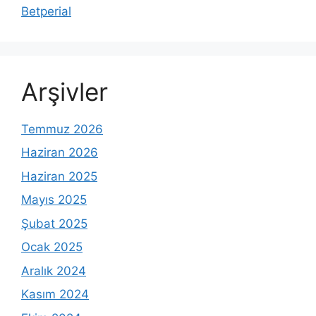
Betperial
Arşivler
Temmuz 2026
Haziran 2026
Haziran 2025
Mayıs 2025
Şubat 2025
Ocak 2025
Aralık 2024
Kasım 2024