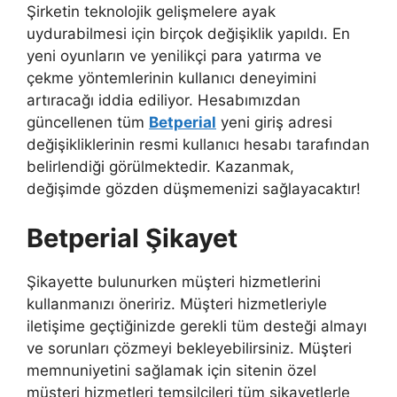
Şirketin teknolojik gelişmelere ayak
uydurabilmesi için birçok değişiklik yapıldı. En
yeni oyunların ve yenilikçi para yatırma ve
çekme yöntemlerinin kullanıcı deneyimini
artıracağı iddia ediliyor. Hesabımızdan
güncellenen tüm
Betperial
yeni giriş adresi
değişikliklerinin resmi kullanıcı hesabı tarafından
belirlendiği görülmektedir. Kazanmak,
değişimde gözden düşmemenizi sağlayacaktır!
Betperial Şikayet
Şikayette bulunurken müşteri hizmetlerini
kullanmanızı öneririz. Müşteri hizmetleriyle
iletişime geçtiğinizde gerekli tüm desteği almayı
ve sorunları çözmeyi bekleyebilirsiniz. Müşteri
memnuniyetini sağlamak için sitenin özel
müşteri hizmetleri temsilcileri tüm şikayetlerle