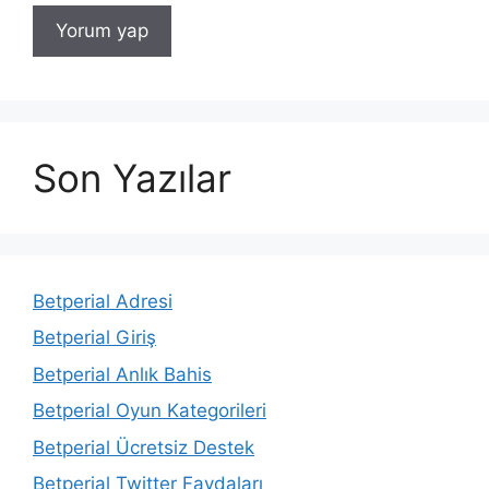
Son Yazılar
Betperial Adresi
Betperial Giriş
Betperial Anlık Bahis
Betperial Oyun Kategorileri
Betperial Ücretsiz Destek
Betperial Twitter Faydaları