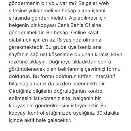
göndermenin bir yolu var mı? Belgeler web
sitesine yüklenmeli ve hesap açma işlemi
sırasında gönderilmelidir. Açılabilmesi için
belgenin bir kopyası Canlı Bahis Ofisine
gönderilmelidir. Bir hesap. Online kayıt
olabilmek için en az 18 yaşında olmanız
gerekmektedir. Bu gruba üye iseniz ana
sayfanın sağ üst köşesinde bulunan kırmızı kayıt
rozetine tıklayın. Düğmeye tıkladıktan sonra
görüntülenecek olan belirlenmiş çevrimiçi formu
doldurun. Bu formu doldurun lütfen. İnteraktif
bilgi sağlamanız da sizden istenmektedir.
Girdiğiniz bilgilerin doğruluğunun kontrol
edilmesini istiyorsanız site, belgenin bir
kopyasının gönderilmesini isteyecektir. Bu
kopyayı kontrol ettiğimizde üyeliğiniz 30 dakika
içinde aktif hale gelecektir.