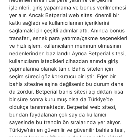
işlemleri, giriş yapamama ve bonus verilmemesi
yer alır. Ancak Betperial web sitesi önemli bir
katkı sağladı ve kullanıcılarının içeriklerini
sağlamak için çeşitli adımlar attı. Anında bonus
transferi, esnek para yatırma/çekme seçenekleri
ve hızlı işlem, kullanıcıların memnun olmasının
nedenlerinden bazılarıdır Ayrıca Betperial sitesi,
kullanıcıların istedikleri cihazdan anında giriş
yapmalarına olanak tanır. Bahis siteleri için
seçim süreci göz korkutucu bir iştir. Eğer bir
bahis sitesine aşina değilseniz bu durum daha
da zordur. Betperial bahis sitesi açıldıktan kısa
bir süre sonra kurulmuş olsa da Türkiye’de
oldukça tanınmaktadır. Betperial web sitesi,
bundan faydalanan çok sayıda kullanıcı
sayesinde bu trendin ön sıralarında yer alıyor.
Türkiye’nin en güvenilir ve güvenilir bahis sitesi,