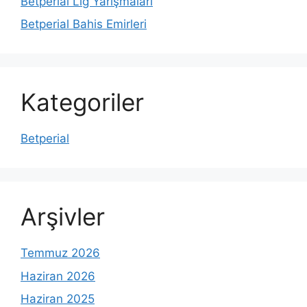
Betperial Lig Yarışmaları
Betperial Bahis Emirleri
Kategoriler
Betperial
Arşivler
Temmuz 2026
Haziran 2026
Haziran 2025