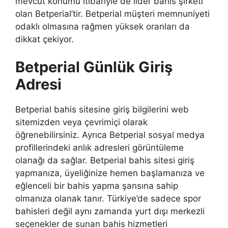
mevcut konumu itibariyle de lider bahis şirketi
olan Betperial’tir. Betperial müşteri memnuniyeti
odaklı olmasına rağmen yüksek oranları da
dikkat çekiyor.
Betperial Günlük Giriş
Adresi
Betperial bahis sitesine giriş bilgilerini web
sitemizden veya çevrimiçi olarak
öğrenebilirsiniz. Ayrıca Betperial sosyal medya
profillerindeki anlık adresleri görüntüleme
olanağı da sağlar. Betperial bahis sitesi giriş
yapmanıza, üyeliğinize hemen başlamanıza ve
eğlenceli bir bahis yapma şansına sahip
olmanıza olanak tanır. Türkiye’de sadece spor
bahisleri değil aynı zamanda yurt dışı merkezli
seçenekler de sunan bahis hizmetleri