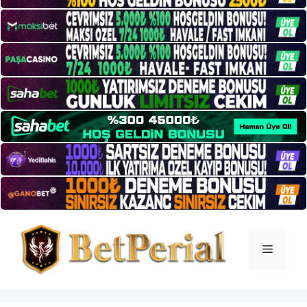
İçeriğe
atla
Menü