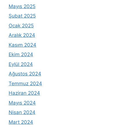
Mayıs 2025
Şubat 2025
Ocak 2025
Aralık 2024
Kasım 2024
Ekim 2024
Eylül 2024
Ağustos 2024
Temmuz 2024
Haziran 2024
Mayıs 2024
Nisan 2024
Mart 2024