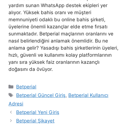
yardım sunan WhatsApp destek ekipleri yer
alıyor. Yüksek bahis oranı ve müşteri
memnuniyeti odaklı bu online bahis şirketi,
üyelerine önemli kazançlar elde etme fırsatı
sunmaktadır. Betperial maçlarının oranlarını ve
nasıl belirlendiğini anlamak önemlidir. Bu ne
anlama gelir? Yasadışı bahis şirketlerinin üyeleri,
hızlı, güvenli ve kullanımı kolay platformlarının
yanı sıra yüksek faiz oranlarının kazançlı
doğasını da övüyor.
Kategoriler
Betperial
Etiketler
Betperial Güncel Giriş
,
Betperial Kullanıcı
Adresi
Betperial Yeni Giriş
Betperial Şikayet