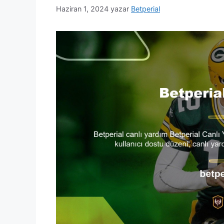
Haziran 1, 2024
yazar
Betperial