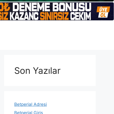
Son Yazılar
Betperial Adresi
Betperial Giriş