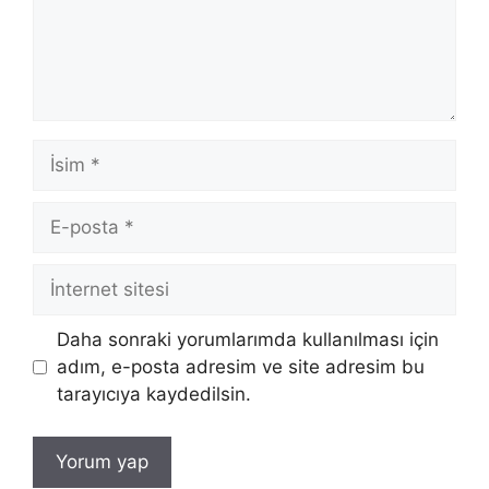
İsim
E-
posta
İnternet
sitesi
Daha sonraki yorumlarımda kullanılması için
adım, e-posta adresim ve site adresim bu
tarayıcıya kaydedilsin.