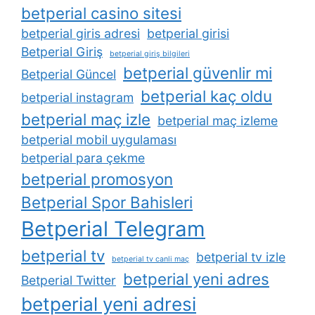
betperial casino sitesi
betperial giris adresi
betperial girisi
Betperial Giriş
betperial giriş bilgileri
betperial güvenlir mi
Betperial Güncel
betperial kaç oldu
betperial instagram
betperial maç izle
betperial maç izleme
betperial mobil uygulaması
betperial para çekme
betperial promosyon
Betperial Spor Bahisleri
Betperial Telegram
betperial tv
betperial tv izle
betperial tv canli maç
betperial yeni adres
Betperial Twitter
betperial yeni adresi