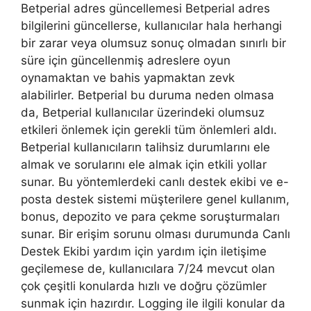
Betperial adres güncellemesi Betperial adres
bilgilerini güncellerse, kullanıcılar hala herhangi
bir zarar veya olumsuz sonuç olmadan sınırlı bir
süre için güncellenmiş adreslere oyun
oynamaktan ve bahis yapmaktan zevk
alabilirler. Betperial bu duruma neden olmasa
da, Betperial kullanıcılar üzerindeki olumsuz
etkileri önlemek için gerekli tüm önlemleri aldı.
Betperial kullanıcıların talihsiz durumlarını ele
almak ve sorularını ele almak için etkili yollar
sunar. Bu yöntemlerdeki canlı destek ekibi ve e-
posta destek sistemi müşterilere genel kullanım,
bonus, depozito ve para çekme soruşturmaları
sunar. Bir erişim sorunu olması durumunda Canlı
Destek Ekibi yardım için yardım için iletişime
geçilemese de, kullanıcılara 7/24 mevcut olan
çok çeşitli konularda hızlı ve doğru çözümler
sunmak için hazırdır. Logging ile ilgili konular da