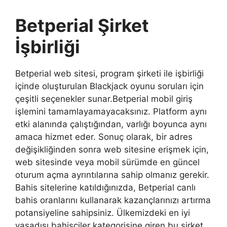
Betperial Şirket
İşbirliği
Betperial web sitesi, program şirketi ile işbirliği
içinde oluşturulan Blackjack oyunu soruları için
çeşitli seçenekler sunar.Betperial mobil giriş
işlemini tamamlayamayacaksınız. Platform aynı
etki alanında çalıştığından, varlığı boyunca aynı
amaca hizmet eder. Sonuç olarak, bir adres
değişikliğinden sonra web sitesine erişmek için,
web sitesinde veya mobil sürümde en güncel
oturum açma ayrıntılarına sahip olmanız gerekir.
Bahis sitelerine katıldığınızda, Betperial canlı
bahis oranlarını kullanarak kazançlarınızı artırma
potansiyeline sahipsiniz. Ülkemizdeki en iyi
yasadışı bahisçiler kategorisine giren bu şirket,