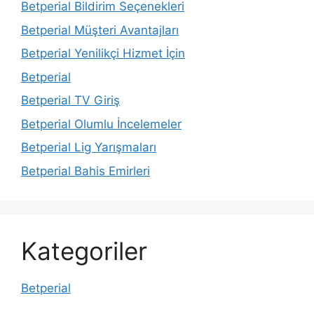
Betperial Bildirim Seçenekleri
Betperial Müşteri Avantajları
Betperial Yenilikçi Hizmet İçin
Betperial
Betperial TV Giriş
Betperial Olumlu İncelemeler
Betperial Lig Yarışmaları
Betperial Bahis Emirleri
Kategoriler
Betperial